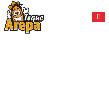
Le fēnix® Chronos de
Garmin incarne
l’excellence horlogère
avec un design élégant
et capteurs