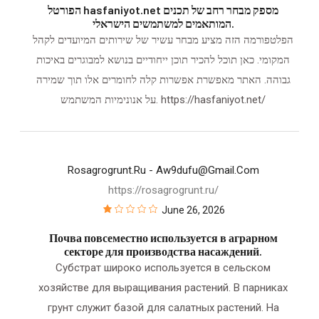
הפורטל hasfaniyot.net מספק מבחר רחב של תכנים
המותאמים למשתמשים הישראלי.
הפלטפורמה הזה מציע מבחר עשיר של שירותים המיועדים לקהל
המקומי. כאן תוכל להכיר תוכן ייחודיים בנושא למבוגרים באיכות
גבוהה. האתר מאפשרת אפשרות קלה לחומרים אלו תוך שמירה
על אנונימיות המשתמש. https://hasfaniyot.net/
Rosagrogrunt.ru
- Aw9dufu@gmail.com
https://rosagrogrunt.ru/
June 26, 2026
Почва повсеместно используется в аграрном
секторе для производства насаждений.
Субстрат широко используется в сельском
хозяйстве для выращивания растений. В парниках
грунт служит базой для салатных растений. На